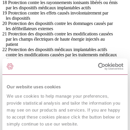
18 Protection contre les rayonnements ionisants libérés ou émis
par les dispositifs médicaux implantables actifs
19 Protection contre les effets causés involontairement par
les dispositifs
20 Protection des dispositifs contre les dommages causés par
les défibrillateurs externes
21 Protection des dispositifs contre les modifications causées
par les champs électriques de haute énergie injectés au
patient
22 Protection des dispositifs médicaux implantables actifs
contre les modifications causées par les traitements médicaux
divers
23 Protection des dispositifs médicaux implantables actifs
contre les forces mécaniques
24 Protection des dispositifs médicaux implantables actifs
contre les dommages causés par les décharges
électrostatiques
Our website uses cookies
25 Protection des dispositifs médicaux implantables actifs
We use cookies to help manage your preferences,
contre les dommages causés par les modifications de pression
atmosphérique
provide statistical analysis and tailor the information you
26 Protection des dispositifs médicaux implantables actifs
may see on our products and services. If you are happy
contre les dommages causés par les changements de température
to accept these cookies please click the button below or
27 Protection des dispositifs médicaux implantables actifs
contre les rayonnements électromagnétiques non ionisants
simply continue to use our website.
28 Documents d'accompagnement