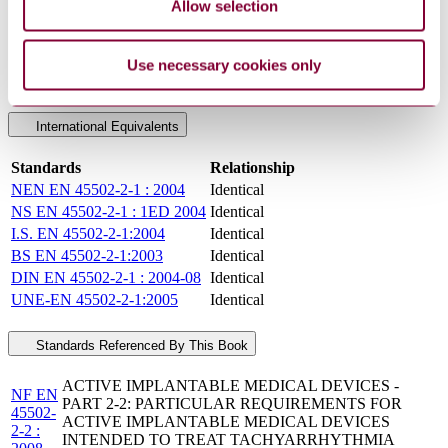
Allow selection
DevelopmentNote
Indice de classement: C74-502-2-1. (06/2004)
DocumentType
Standard
PublisherName
Association Francaise de Normalisation
Use necessary cookies only
Status
Current
International Equivalents
Standards
Relationship
NEN EN 45502-2-1 : 2004
Identical
NS EN 45502-2-1 : 1ED 2004
Identical
I.S. EN 45502-2-1:2004
Identical
BS EN 45502-2-1:2003
Identical
DIN EN 45502-2-1 : 2004-08
Identical
UNE-EN 45502-2-1:2005
Identical
Standards Referenced By This Book
ACTIVE IMPLANTABLE MEDICAL DEVICES -
NF EN
PART 2-2: PARTICULAR REQUIREMENTS FOR
45502-
ACTIVE IMPLANTABLE MEDICAL DEVICES
2-2 :
INTENDED TO TREAT TACHYARRHYTHMIA