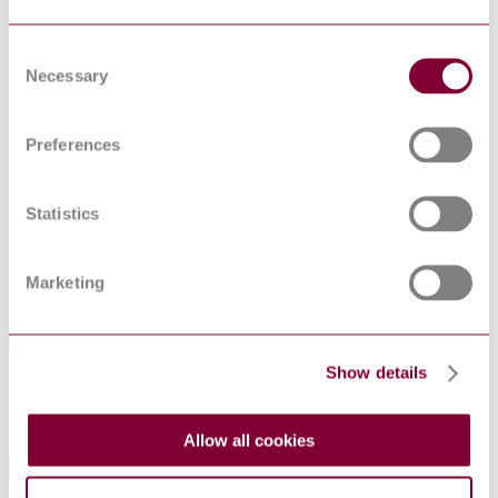
Annexe AA (informative) Tableau des renvois de 90/385/CEE à
l'EN 45502-2-1
Annexe BB (informative) Relation entre les articles de la
Consent
présente Partie 2-1 et les exigences
Necessary
Selection
essentielles (90/385/EEC) listées en
Annexe AA
Annexe CC (informative) Notes relatives à l'EN 45502-2-1
Preferences
Annexe DD (informative) Code pour les modes du générateur
d'impulsions implantable
Annexe EE (informative) Symboles
Annexe FF (normative) Formes d'impulsions
Statistics
Annexe GG (normative) Circuits de l'interface
Annexe HH (informative) Sélection du condensateur Cx
Annexe II (normative) Calibrage du réseau d'injection,
Marketing
Figure GG.104
Abstract
Show details
Specifies requirements that are applicable to those ACTIVE
IMPLANTABLE MEDICAL DEVICES intended to treat
bradyarrhythmias.
Allow all cookies
General Product Information