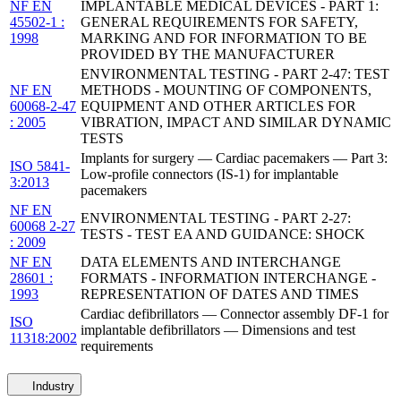
NF EN
IMPLANTABLE MEDICAL DEVICES - PART 1:
45502-1 :
GENERAL REQUIREMENTS FOR SAFETY,
1998
MARKING AND FOR INFORMATION TO BE
PROVIDED BY THE MANUFACTURER
ENVIRONMENTAL TESTING - PART 2-47: TEST
NF EN
METHODS - MOUNTING OF COMPONENTS,
60068-2-47
EQUIPMENT AND OTHER ARTICLES FOR
: 2005
VIBRATION, IMPACT AND SIMILAR DYNAMIC
TESTS
Implants for surgery — Cardiac pacemakers — Part 3:
ISO 5841-
Low-profile connectors (IS-1) for implantable
3:2013
pacemakers
NF EN
ENVIRONMENTAL TESTING - PART 2-27:
60068 2-27
TESTS - TEST EA AND GUIDANCE: SHOCK
: 2009
NF EN
DATA ELEMENTS AND INTERCHANGE
28601 :
FORMATS - INFORMATION INTERCHANGE -
1993
REPRESENTATION OF DATES AND TIMES
Cardiac defibrillators — Connector assembly DF-1 for
ISO
implantable defibrillators — Dimensions and test
11318:2002
requirements
Industry