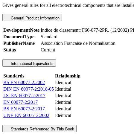
Gives general rules for all electrotechnical components that are installed
General Product Information
DevelopmentNote
Indice de classement: F66-077-2PR. (12/2002)
DocumentType
Standard
PublisherName
Association Francaise de Normalisation
Status
Current
International Equivalents
Standards
Relationship
BS EN 60077-2:2002
Identical
DIN EN 60077-2:2018-05
Identical
I.S. EN 60077-2:2017
Identical
EN 60077-2:2017
Identical
BS EN 60077-2:2017
Identical
UNE-EN 60077-2:2002
Identical
Standards Referenced By This Book