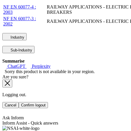
NF EN 60077-4 :
RAILWAY APPLICATIONS - ELECTRIC
2003
BREAKERS
NF EN 60077-3 :
RAILWAY APPLICATIONS - ELECTRIC
2002
Industry
Sub-Industry
Summarise
ChatGPT
Perplexity
Sorry this product is not available in your region.
Are you sure?
Logging out.
Cancel
Confirm logout
Ask Inform
Inform Assist - Quick answers